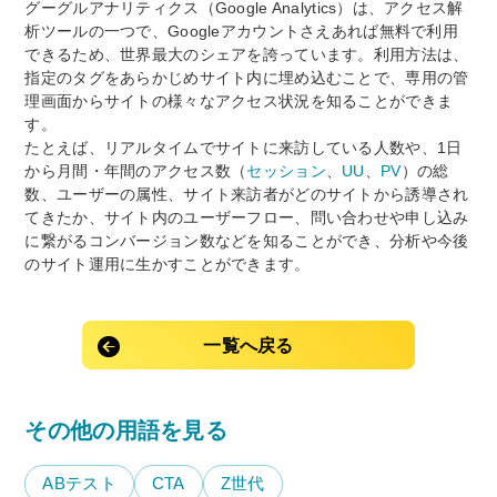
グーグルアナリティクス（Google Analytics）は、アクセス解
析ツールの一つで、Googleアカウントさえあれば無料で利用
できるため、世界最大のシェアを誇っています。利用方法は、
指定のタグをあらかじめサイト内に埋め込むことで、専用の管
理画面からサイトの様々なアクセス状況を知ることができま
す。
たとえば、リアルタイムでサイトに来訪している人数や、1日
から月間・年間のアクセス数（
セッション
、
UU
、
PV
）の総
数、ユーザーの属性、サイト来訪者がどのサイトから誘導され
てきたか、サイト内のユーザーフロー、問い合わせや申し込み
に繋がるコンバージョン数などを知ることができ、分析や今後
のサイト運用に生かすことができます。
一覧へ戻る
その他の用語を見る
ABテスト
CTA
Z世代