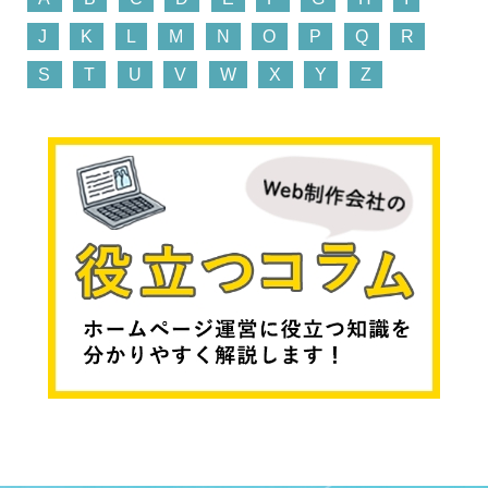
J
K
L
M
N
O
P
Q
R
S
T
U
V
W
X
Y
Z