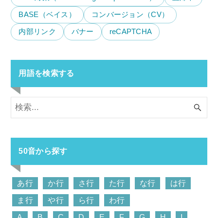
BASE（ベイス）
コンバージョン（CV）
内部リンク
バナー
reCAPTCHA
用語を検索する
50音から探す
あ行
か行
さ行
た行
な行
は行
ま行
や行
ら行
わ行
A
B
C
D
E
F
G
H
I