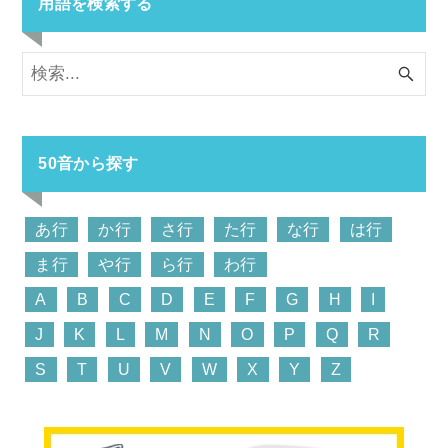
用語を検索する
50音から探す
あ行
か行
さ行
た行
な行
は行
ま行
や行
ら行
わ行
A
B
C
D
E
F
G
H
I
J
K
L
M
N
O
P
Q
R
S
T
U
V
W
X
Y
Z