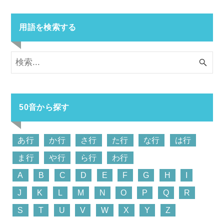
用語を検索する
50音から探す
あ行
か行
さ行
た行
な行
は行
ま行
や行
ら行
わ行
A
B
C
D
E
F
G
H
I
J
K
L
M
N
O
P
Q
R
S
T
U
V
W
X
Y
Z