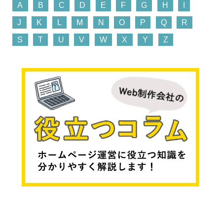
A
B
C
D
E
F
G
H
I
J
K
L
M
N
O
P
Q
R
S
T
U
V
W
X
Y
Z