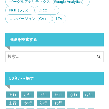
グーグルアナリティクス（Google Analytics）
Null（ヌル）
QRコード
コンバージョン（CV）
LTV
用語を検索する
50音から探す
あ行
か行
さ行
た行
な行
は行
ま行
や行
ら行
わ行