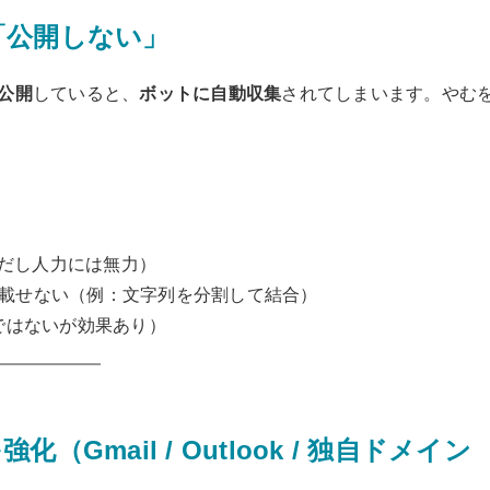
「公開しない」
公開
していると、
ボットに自動収集
されてしまいます。やむ
載（ただし人力には無力）
ス上に載せない（例：文字列を分割して結合）
ではないが効果あり）
mail / Outlook / 独自ドメイン