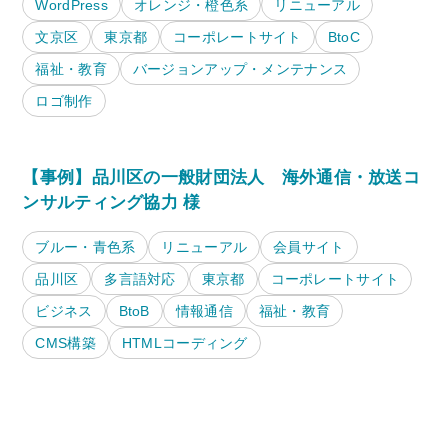
WordPress
オレンジ・橙色系
リニューアル
文京区
東京都
コーポレートサイト
BtoC
福祉・教育
バージョンアップ・メンテナンス
ロゴ制作
【事例】品川区の一般財団法人 海外通信・放送コ
ンサルティング協力 様
ブルー・青色系
リニューアル
会員サイト
品川区
多言語対応
東京都
コーポレートサイト
ビジネス
BtoB
情報通信
福祉・教育
CMS構築
HTMLコーディング