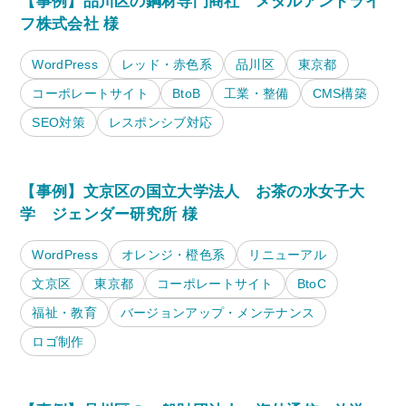
【事例】品川区の鋼材専門商社 メタルアンドライ
フ株式会社 様
WordPress
レッド・赤色系
品川区
東京都
コーポレートサイト
BtoB
工業・整備
CMS構築
SEO対策
レスポンシブ対応
【事例】文京区の国立大学法人 お茶の水女子大
学 ジェンダー研究所 様
WordPress
オレンジ・橙色系
リニューアル
文京区
東京都
コーポレートサイト
BtoC
福祉・教育
バージョンアップ・メンテナンス
ロゴ制作