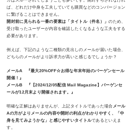
ガはスルーされてしまうことも多いです。開封すらされなけれ
ば、どれだけ中身を工夫していても購買などのコンバージョン
に繋げることはできません。
開封前に見られる一番の要素は「タイトル（件名）」
のため、
受け取ったユーザーが内容を確認したくなるような工夫をする
必要があります。
例えば、下記のような二種類の見出しのメールが届いた場合、
どちらのメールがより訴求力が高いと感じるでしょうか？
メールA 『最大20%OFF☆お得な年末年始のバーゲンセール
開催！』
メールB 『【2024/12/05配信 Mail Magazine】バーゲンセ
ールが12月末より開催されます。』
明確な正解はありませんが、上記タイトルであった場合
メール
Aの方がよりメールの内容や開封の利点がわかりやすく、「中
身を見てみようかな」と感じやすいタイトル
であるといえま
す。