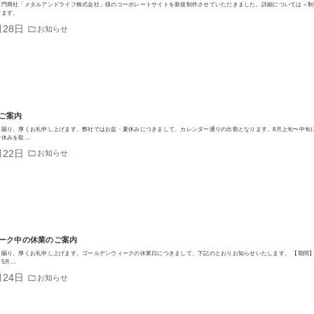
専門商社「メタルアンドライフ株式会社」様のコーポレートサイトを新規制作させていただきました。詳細については＜制
けます。
月28日
お知らせ
ご案内
を賜り、厚くお礼申し上げます。弊社ではお盆・夏休みにつきまして、カレンダー通りの出勤となります。8月上旬〜中旬
で休みを取…
月22日
お知らせ
ーク中の休業のご案内
を賜り、厚くお礼申し上げます。ゴールデンウィークの休業日につきまして、下記のとおりお知らせいたします。 【期間
、5月…
月24日
お知らせ